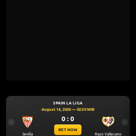
IN LA LIGA
SPAIN LA 
 2026 — 02:30 WIB
August 16, 2026 
0 : 0
0 : 
Previous
Next
ET NOW
BET N
Rayo Vallecano
Alaves