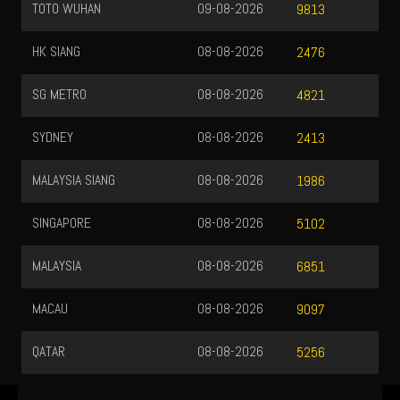
TOTO WUHAN
09-08-2026
9813
HK SIANG
08-08-2026
2476
SG METRO
08-08-2026
4821
SYDNEY
08-08-2026
2413
MALAYSIA SIANG
08-08-2026
1986
SINGAPORE
08-08-2026
5102
MALAYSIA
08-08-2026
6851
MACAU
08-08-2026
9097
QATAR
08-08-2026
5256