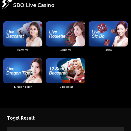
SBO Live Casino
Baccarat
Roulette
Sicbo
Dragon Tiger
12 Baccarat
Togel Result