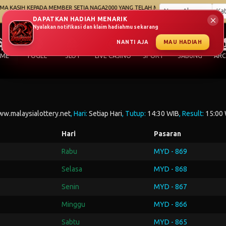
 KASIH KEPADA MEMBER SETIA NAGA2000 YANG TELAH MEMBERIKAN KEPERCAYAAN D
DAPATKAN HADIAH MENARIK
Nyalakan notifikasi dan klaim hadiahmu sekarang
NANTI AJA
MAU HADIAH
ME
TOGEL
SLOT
LIVE CASINO
SPORT
SABUNG
ARC
w.malaysialottery.net
, Hari:
Setiap Hari
, Tutup:
14:30 WIB
, Result:
15:00
Hari
Pasaran
Rabu
MYD - 869
Selasa
MYD - 868
Senin
MYD - 867
Minggu
MYD - 866
Sabtu
MYD - 865