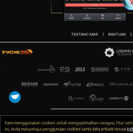
TENTANG KAMI
|
BANTUAN
|
Kami menggunakan cookies untuk mengoptimalkan navigasi, fitur serta
© 2015 - 2026 Copyright NAGA2000.
All Rights 
ini, Anda menyetujui penggunaan cookies serta data pribadi sesuai
Keb