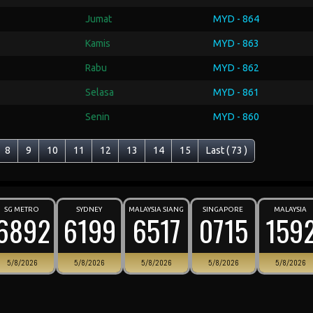
Jumat
MYD - 864
Kamis
MYD - 863
Rabu
MYD - 862
Selasa
MYD - 861
Senin
MYD - 860
8
9
10
11
12
13
14
15
Last ( 73 )
SG METRO
SYDNEY
MALAYSIA SIANG
SINGAPORE
MALAYSIA
6892
6199
6517
0715
159
5/8/2026
5/8/2026
5/8/2026
5/8/2026
5/8/2026