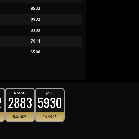
9533
0832
0303
7811
5506
MACAU
QATAR
2
2883
5930
5/8/2026
5/8/2026