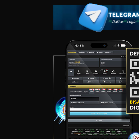
TELEGRA
Daftar
Login