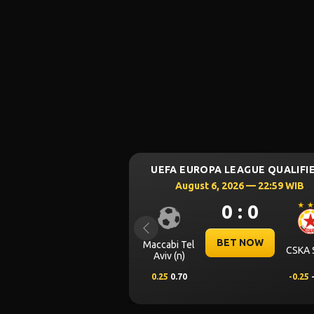
UEFA EUROPA LEAGUE QUALIFIERS
UEFA EUR
August 7, 2026 — 00:00 WIB
Augus
0 : 0
Previous
BET NOW
Red Bull
Lincoln Red
Pafos FC
Salzburg
Imps (n)
1
0.90
-1
0.94
-0.75
-0.86