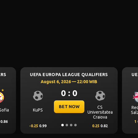
OPA LEAGUE QUALIFIERS
UEFA EUROPA LEAGUE QUA
t 7, 2026 — 00:00 WIB
August 7, 2026 — 00:45
0 : 0
0 : 0
BET NOW
BET NOW
Omonia
PAOK
Nicosia
0.75
0.70
0.75
0.93