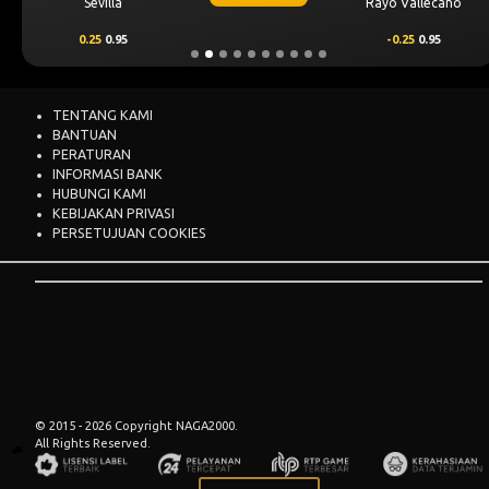
Sevilla
Rayo Vallecano
0.25
0.95
-0.25
0.95
TENTANG KAMI
BANTUAN
PERATURAN
INFORMASI BANK
HUBUNGI KAMI
KEBIJAKAN PRIVASI
PERSETUJUAN COOKIES
© 2015 - 2026 Copyright NAGA2000.
All Rights Reserved.